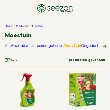
PULSE OF NATURE
Home
Producten
Moestuin
Moestuin
Alle
Essentiële tuin benodigdheden
Moestuin
Ongedierte in en
Filters
11
producten gevonden