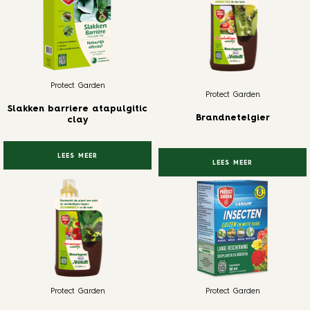
Protect Garden
Protect Garden
Slakken barriere atapulgitic
Brandnetelgier
clay
LEES MEER
LEES MEER
Protect Garden
Protect Garden