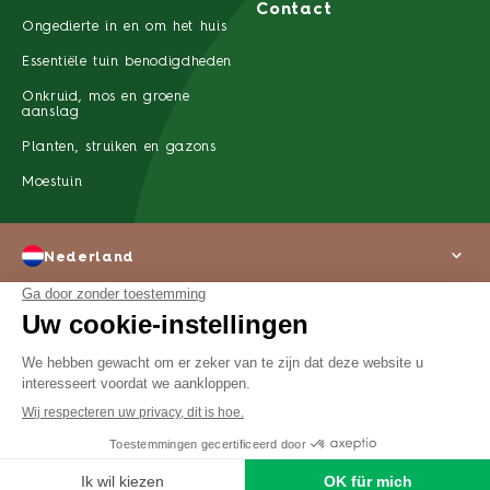
Contact
Ongedierte in en om het huis
Essentiële tuin benodigdheden
Onkruid, mos en groene
aanslag
Planten, struiken en gazons
Moestuin
Nederland
Over ons
Wettelijke kennisgeving
Privacyverklaring
©2022 SBM Life Science Alle rechten voorbehouden
Home
Zoek
Producten
Zoek een winkel
Menu