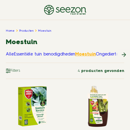
PULSE OF NATURE
Home
Producten
Moestuin
Moestuin
Alle
Essentiële tuin benodigdheden
Moestuin
Ongedierte in en
Filters
4
producten gevonden