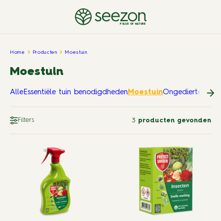
PULSE OF NATURE
Home
Producten
Moestuin
Moestuin
Alle
Essentiële tuin benodigdheden
Moestuin
Ongedierte in en
Filters
3
producten gevonden