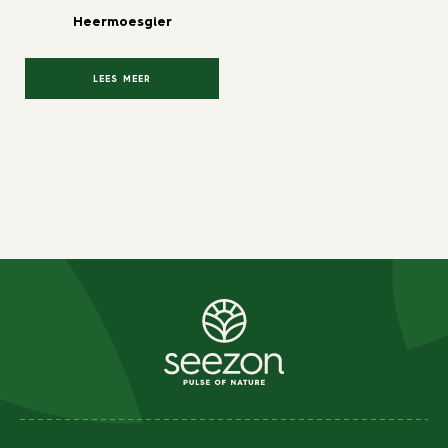
Heermoesgier
LEES MEER