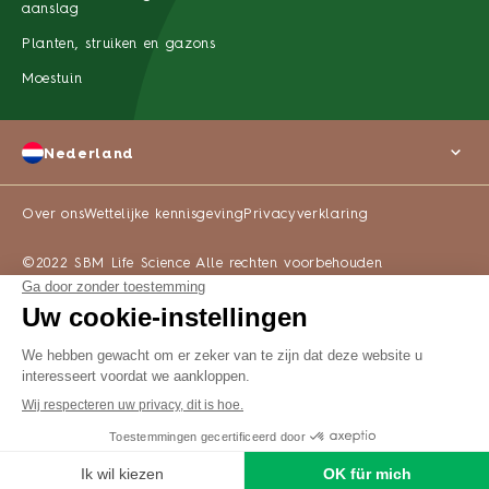
aanslag
Planten, struiken en gazons
Moestuin
Nederland
Over ons
Wettelijke kennisgeving
Privacyverklaring
©2022 SBM Life Science Alle rechten voorbehouden
WAAR TE KOOP
Home
Zoek
Producten
Zoek een winkel
Menu