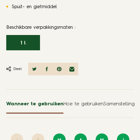
Spuit- en gietmiddel
Beschikbare verpakkingsmaten
:
1 l
Deel
Wanneer te gebruiken
Hoe te gebruiken
Samenstelling
J
F
M
A
M
J