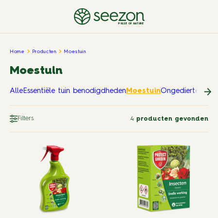
PULSE OF NATURE
Home
Producten
Moestuin
Moestuin
Alle
Essentiële tuin benodigdheden
Moestuin
Ongedierte in en
Filters
4
producten gevonden