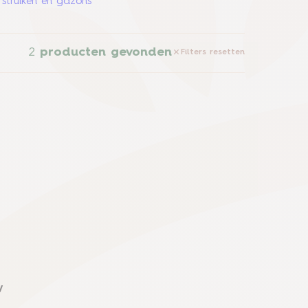
 struiken en gazons
2
producten gevonden
Filters resetten
y