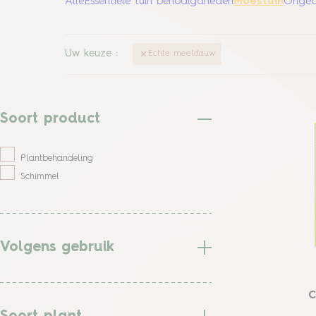
Alle
Essentiële tuin benodigdheden
Moestuin
Ongedi
Uw keuze
:
Echte meeldauw
Soort product
Plantbehandeling
Schimmel
Volgens gebruik
C