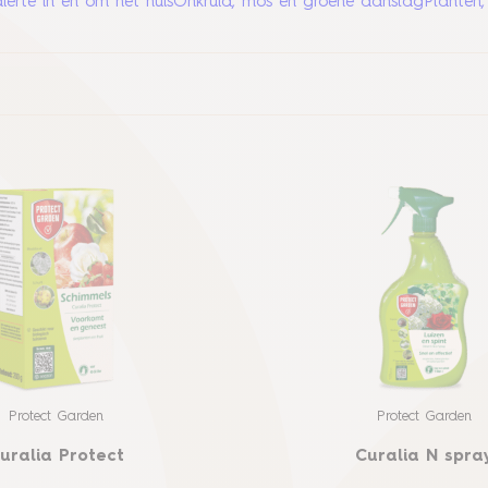
erte in en om het huis
Onkruid, mos en groene aanslag
Planten,
Protect Garden
Protect Garden
uralia Protect
Curalia N spra