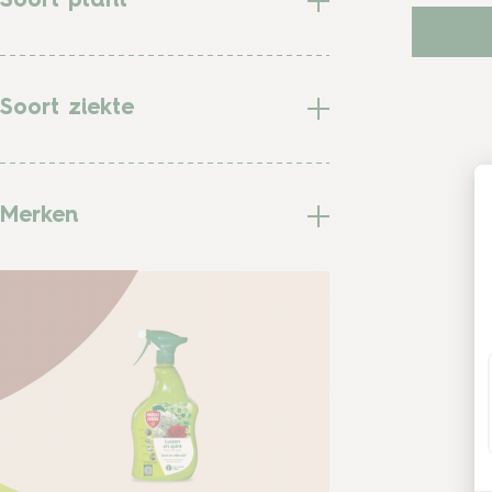
Soort plant
Soort ziekte
Merken