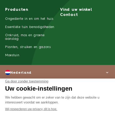
Producten
Vind uw winkel
Contact
Ongedierte in en om het huis
Essentiële tuin benodigdheden
Onkruid, mos en groene
aanslag
Planten, struiken en gazons
Moestuin
Nederland
Over ons
Wettelijke kennisgeving
Privacyverklaring
©2022 SBM Life Science Alle rechten voorbehouden