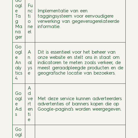
Go
ogl
Fu
e
nc
Implementatie van een
Ta
ti
taggingsysteem voor eenvoudigere
g
o
verwerking van gegevensgerelateerde
Ma
ne
informatie.
na
el
ger
Go
ogl
A
Dit is essentieel voor het beheer van
e
n
onze website en stelt ons in staat om
An
al
indicatoren te meten zoals verkeer, de
aly
ys
meest geraadpleegde producten en de
tics
e
geografische locatie van bezoekers.
4
A
Go
d
ogl
ve
Met deze service kunnen adverteerders
e
rt
advertenties of banners kopen die op
Ad
en
Google-pagina’s worden weergegeven.
s
ti
e
Go
ogl