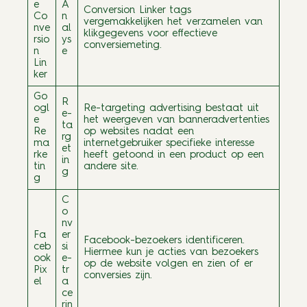
e
A
Conversion Linker tags
Co
n
vergemakkelijken het verzamelen van
nve
al
klikgegevens voor effectieve
rsio
ys
conversiemeting.
n
e
Lin
ker
Go
R
ogl
Re-targeting advertising bestaat uit
e-
e
het weergeven van banneradvertenties
ta
Re
op websites nadat een
rg
ma
internetgebruiker specifieke interesse
et
rke
heeft getoond in een product op een
in
tin
andere site.
g
g
C
o
nv
Fa
er
Facebook-bezoekers identificeren.
ceb
si
Hiermee kun je acties van bezoekers
ook
e-
op de website volgen en zien of er
Pix
tr
conversies zijn.
el
a
ce
rin