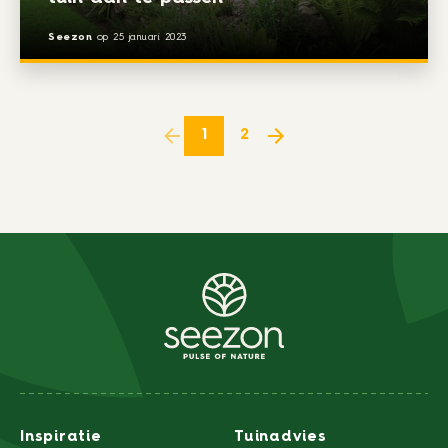
Seezon
op
25 januari 2023
1
2
Inspiratie
Tuinadvies