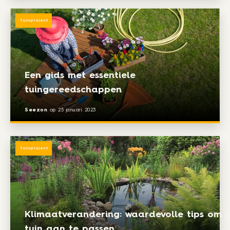
Tuinproject
Een gids met essentiele
tuingereedschappen
Seezon
op
25 januari 2023
Tuinproject
Klimaatverandering: waardevolle tips om j
tuin aan te passen