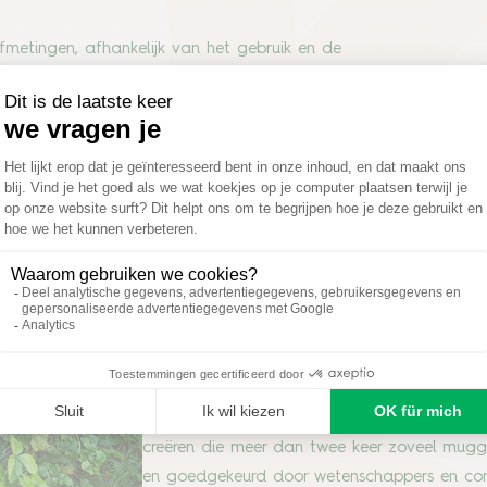
afmetingen, afhankelijk van het gebruik en de
 een milieuvriendelijke manier en zijn niet
Wetenschappelijk on
maximale efficiënti
Sweetscent, die de menselijke geur nabootst.
De combinatie van deze hulpmiddelen stelde
creëren die meer dan twee keer zoveel mugg
en goedgekeurd door wetenschappers en consu