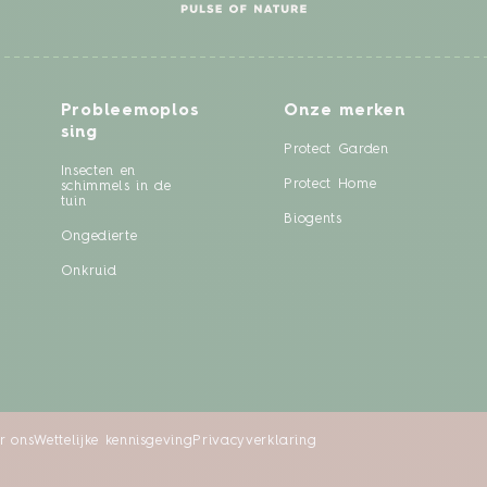
Probleemoplos
Onze merken
sing
Protect Garden
Insecten en
Protect Home
schimmels in de
tuin
Biogents
Ongedierte
Onkruid
r ons
Wettelijke kennisgeving
Privacyverklaring