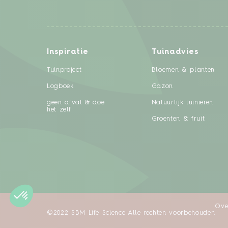
Inspiratie
Tuinadvies
Tuinproject
Bloemen & planten
Logboek
Gazon
geen afval & doe
Natuurlijk tuinieren
het zelf
Groenten & fruit
Ove
©2022 SBM Life Science Alle rechten voorbehouden