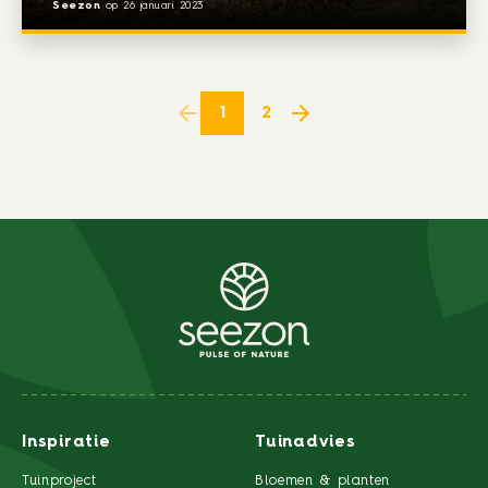
Seezon
op
26 januari 2023
1
2
Inspiratie
Tuinadvies
Tuinproject
Bloemen & planten