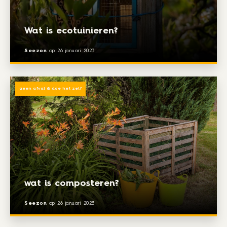
Wat is ecotuinieren?
Seezon
op
26 januari 2023
geen afval & doe het zelf
wat is composteren?
Seezon
op
26 januari 2023