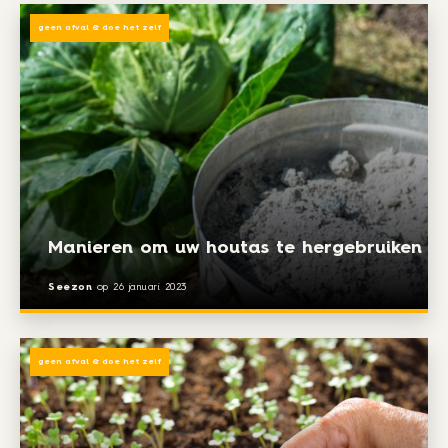
geen afval & doe het zelf
Manieren om uw houtas te hergebruiken
Seezon
op
26 januari 2023
geen afval & doe het zelf