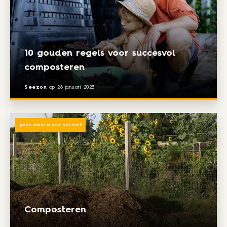
10 gouden regels voor succesvol
composteren
Seezon
op
26 januari 2023
geen afval & doe het zelf
Composteren