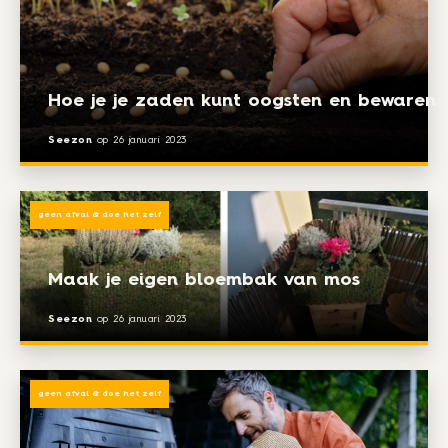
Hoe je je zaden kunt oogsten en bewaren
Seezon
op
26 januari 2023
geen afval & doe het zelf
Maak je eigen bloembak van mos
Seezon
op
26 januari 2023
geen afval & doe het zelf