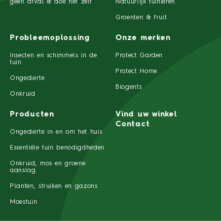
geen afval & doe het zelf
Natuurlijk tuinieren
Groenten & fruit
Probleemoplossing
Onze merken
Insecten en schimmels in de
Protect Garden
tuin
Protect Home
Ongedierte
Biogents
Onkruid
Producten
Vind uw winkel
Contact
Ongedierte in en om het huis
Essentiële tuin benodigdheden
Onkruid, mos en groene
aanslag
Planten, struiken en gazons
Moestuin