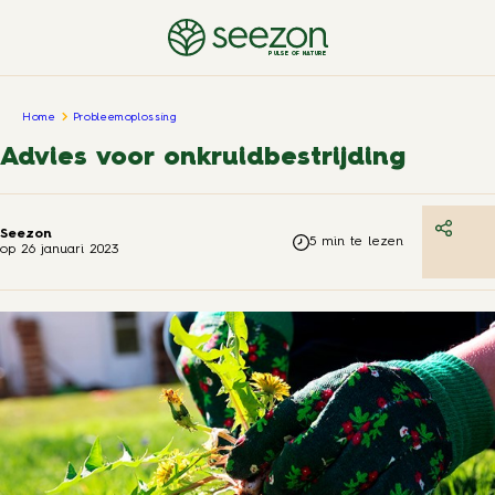
PULSE OF NATURE
Home
Probleemoplossing
Advies voor onkruidbestrijding
Seezon
5
min te lezen
op
26 januari 2023