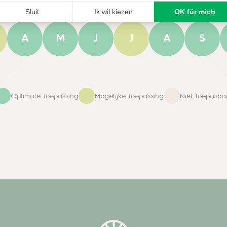
A
M
J
J
A
S
Optimale toepassing
Mogelijke toepassing
Niet toepasba