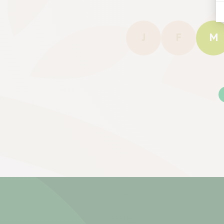
J
F
M