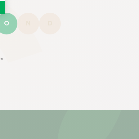
O
N
D
ar