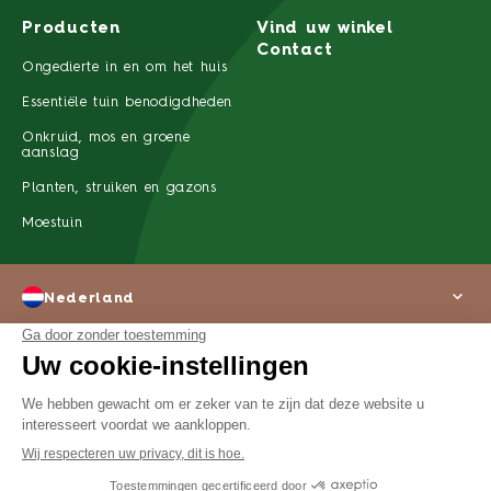
Producten
Vind uw winkel
Contact
Ongedierte in en om het huis
Essentiële tuin benodigdheden
Onkruid, mos en groene
aanslag
Planten, struiken en gazons
Moestuin
Nederland
Over ons
Wettelijke kennisgeving
Privacyverklaring
©2022 SBM Life Science Alle rechten voorbehouden