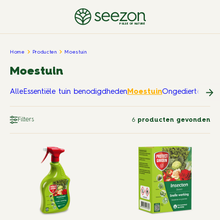
PULSE OF NATURE
Home
Producten
Moestuin
Moestuin
Alle
Essentiële tuin benodigdheden
Moestuin
Ongedierte in en
Filters
6
producten gevonden