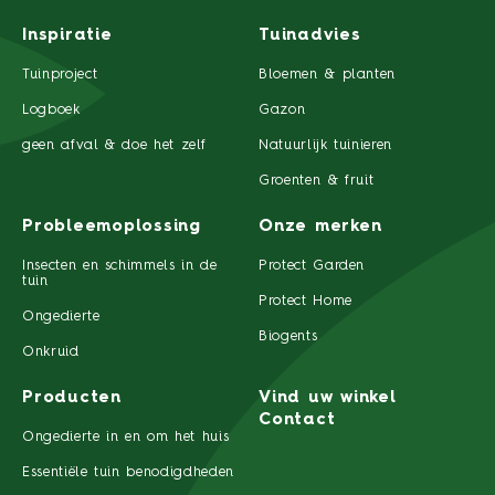
Inspiratie
Tuinadvies
Tuinproject
Bloemen & planten
Logboek
Gazon
geen afval & doe het zelf
Natuurlijk tuinieren
Groenten & fruit
Probleemoplossing
Onze merken
Insecten en schimmels in de
Protect Garden
tuin
Protect Home
Ongedierte
Biogents
Onkruid
Producten
Vind uw winkel
Contact
Ongedierte in en om het huis
Essentiële tuin benodigdheden