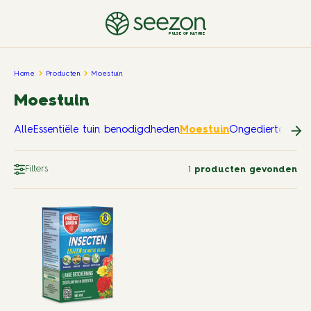
PULSE OF NATURE
Home
Producten
Moestuin
Moestuin
Alle
Essentiële tuin benodigdheden
Moestuin
Ongedierte in en
Filters
1
producten gevonden