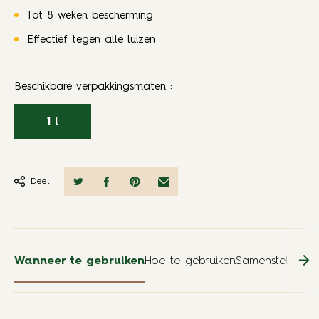
Tot 8 weken bescherming
Effectief tegen alle luizen
Beschikbare verpakkingsmaten
:
1 l
Deel
Wanneer te gebruiken
Hoe te gebruiken
Samenstelling
Re