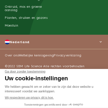
Onkruid, mos en groene
aanslag
Planten, struiken en gazons
Moestuin
Nederland
Over ons
Wettelijke kennisgeving
Privacyverklaring
©2022 SBM Life Science Alle rechten voorbehouden
WAAR TE KOOP