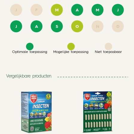
J
F
M
A
M
J
J
A
S
O
N
D
Optimale toepassing
Mogelijke toepassing
Niet toepasbaar
Vergelijkbare producten