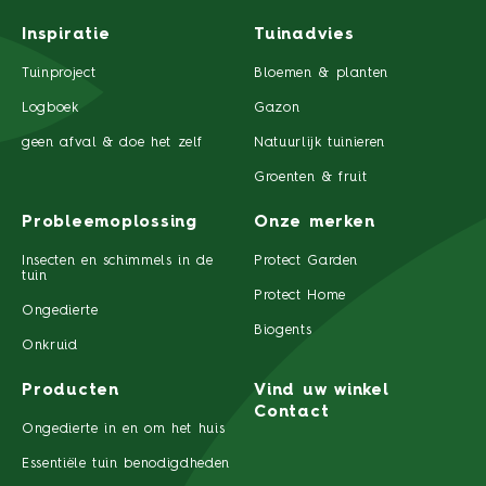
Inspiratie
Tuinadvies
Tuinproject
Bloemen & planten
Logboek
Gazon
geen afval & doe het zelf
Natuurlijk tuinieren
Groenten & fruit
Probleemoplossing
Onze merken
Insecten en schimmels in de
Protect Garden
tuin
Protect Home
Ongedierte
Biogents
Onkruid
Producten
Vind uw winkel
Contact
Ongedierte in en om het huis
Essentiële tuin benodigdheden