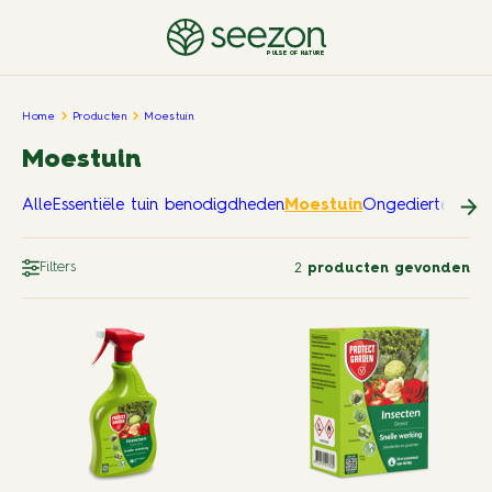
PULSE OF NATURE
Home
Producten
Moestuin
Moestuin
Alle
Essentiële tuin benodigdheden
Moestuin
Ongedierte in en
Filters
2
producten gevonden