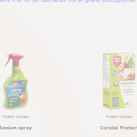
erte in en om het huis
Onkruid, mos en groene aanslag
Planten,
Protect Garden
Protect Garden
Sanium spray
Curalia Protec