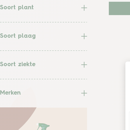
Soort plant
Soort plaag
Soort ziekte
Merken