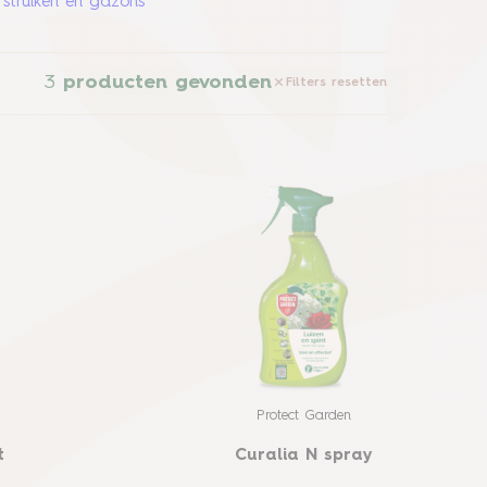
 struiken en gazons
3
producten gevonden
Filters resetten
Protect Garden
t
Curalia N spray