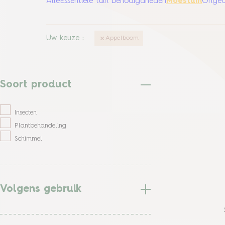
Alle
Essentiële tuin benodigdheden
Moestuin
Ongedi
Uw keuze
:
Appelboom
Soort product
Insecten
Plantbehandeling
Schimmel
Volgens gebruik