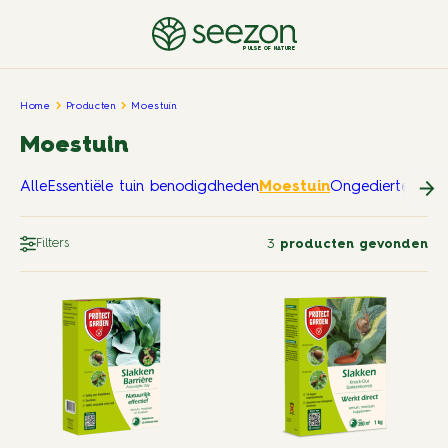
PULSE OF NATURE
Home
Producten
Moestuin
Moestuin
Alle
Essentiële tuin benodigdheden
Moestuin
Ongedierte in en
Filters
3
producten gevonden