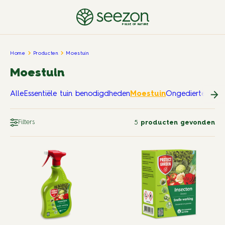
PULSE OF NATURE
Home
Producten
Moestuin
Moestuin
Alle
Essentiële tuin benodigdheden
Moestuin
Ongedierte in en
Filters
5
producten gevonden