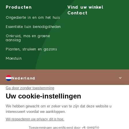
Producten
Vind uw winkel
Contact
Ongedierte in en om het huis
Essentiële tuin benodigdheden
Onkruid, mos en groene
aanslag
Planten, struiken en gazons
Moestuin
Nederland
Over ons
Wettelijke kennisgeving
Privacyverklaring
©2022 SBM Life Science Alle rechten voorbehouden