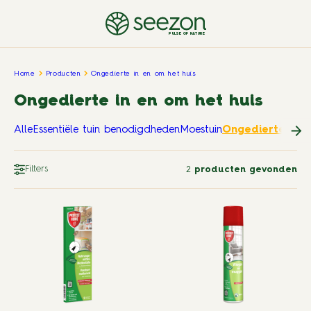
PULSE OF NATURE
Home
Producten
Ongedierte in en om het huis
Ongedierte in en om het huis
Alle
Essentiële tuin benodigdheden
Moestuin
Ongedierte in e
Filters
2
producten gevonden