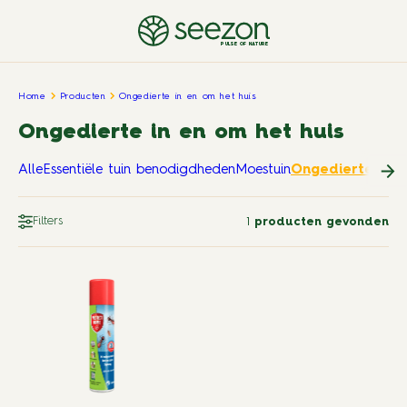
PULSE OF NATURE
Home
Producten
Ongedierte in en om het huis
Ongedierte in en om het huis
Alle
Essentiële tuin benodigdheden
Moestuin
Ongedierte in e
Filters
1
producten gevonden