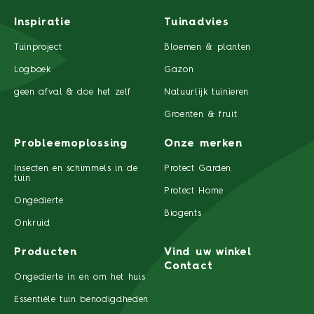
Inspiratie
Tuinadvies
Tuinproject
Bloemen & planten
Logboek
Gazon
geen afval & doe het zelf
Natuurlijk tuinieren
Groenten & fruit
Probleemoplossing
Onze merken
Insecten en schimmels in de
Protect Garden
tuin
Protect Home
Ongedierte
Biogents
Onkruid
Producten
Vind uw winkel
Contact
Ongedierte in en om het huis
Essentiële tuin benodigdheden