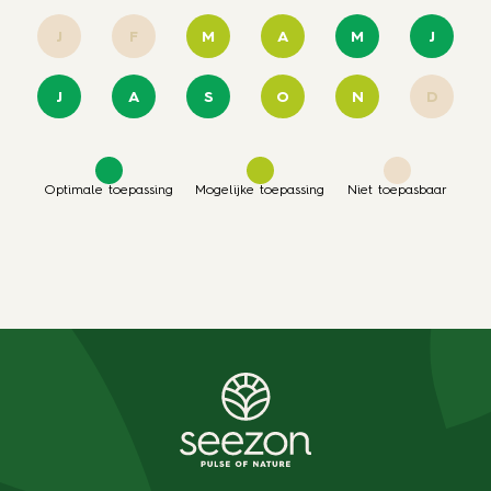
J
F
M
A
M
J
J
A
S
O
N
D
Optimale toepassing
Mogelijke toepassing
Niet toepasbaar