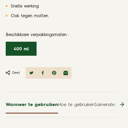
Snelle werking
Ook tegen motten
Beschikbare verpakkingsmaten
:
400 ml
Deel
Wanneer te gebruiken
Hoe te gebruiken
Samenstelling
Re