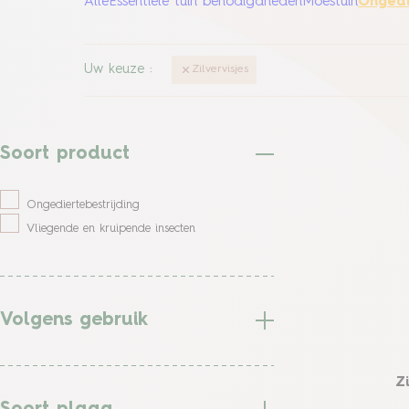
Alle
Essentiële tuin benodigdheden
Moestuin
Ongedi
Uw keuze
:
Zilvervisjes
Soort product
Ongediertebestrijding
Vliegende en kruipende insecten
Volgens gebruik
Z