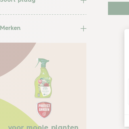
Soort plaag
Merken
voor mooie planten