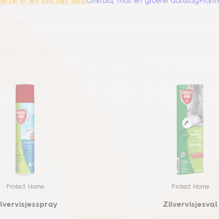
erte in en om het huis
Onkruid, mos en groene aanslag
Plant
Protect Home
Protect Home
ilvervisjesspray
Zilvervisjesval