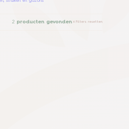
en, struiken en gazons
2
producten gevonden
Filters resetten