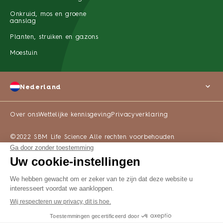
Onkruid, mos en groene
aanslag
Planten, struiken en gazons
Moestuin
Nederland
Over ons
Wettelijke kennisgeving
Privacyverklaring
©2022 SBM Life Science Alle rechten voorbehouden
WAAR TE KOOP