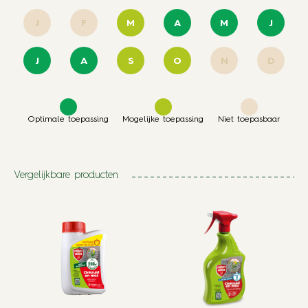
J
F
M
A
M
J
J
A
S
O
N
D
Optimale toepassing
Mogelijke toepassing
Niet toepasbaar
Vergelijkbare producten