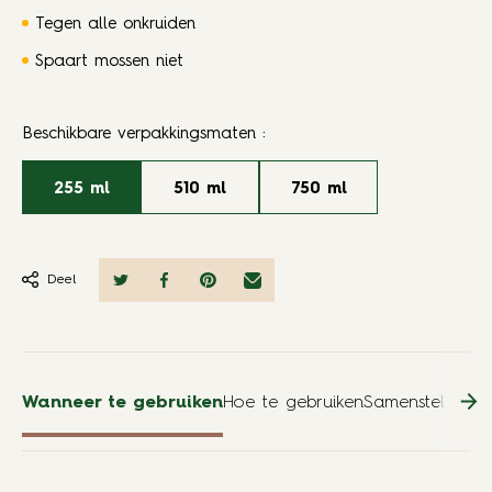
Tegen alle onkruiden
Spaart mossen niet
Beschikbare verpakkingsmaten
:
255 ml
510 ml
750 ml
Deel
Wanneer te gebruiken
Hoe te gebruiken
Samenstelling
Vo