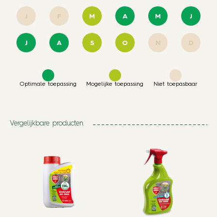
J
F
M
A
M
J
J
A
S
O
N
D
Optimale toepassing
Mogelijke toepassing
Niet toepasbaar
Vergelijkbare producten