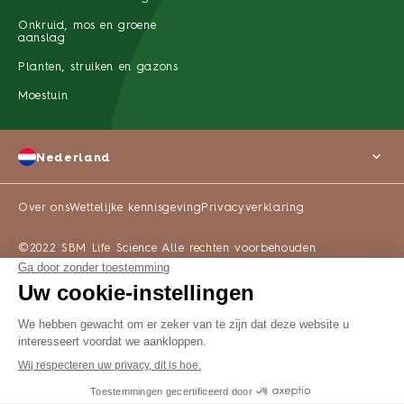
Onkruid, mos en groene
aanslag
Planten, struiken en gazons
Moestuin
Nederland
Over ons
Wettelijke kennisgeving
Privacyverklaring
©2022 SBM Life Science Alle rechten voorbehouden
WAAR TE KOOP