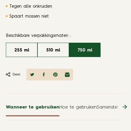
Tegen alle onkruiden
Spaart mossen niet
Beschikbare verpakkingsmaten
:
255 ml
510 ml
750 ml
Deel
Wanneer te gebruiken
Hoe te gebruiken
Samenstelling
Vo