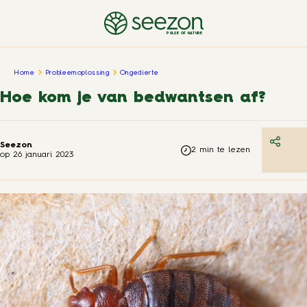
PULSE OF NATURE
Home
Probleemoplossing
Ongedierte
Hoe kom je van bedwantsen af?
Seezon
2
min te lezen
op
26 januari 2023