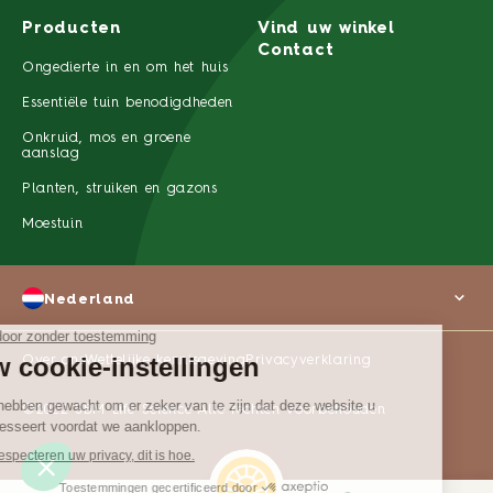
Producten
Vind uw winkel
Contact
Ongedierte in en om het huis
Essentiële tuin benodigdheden
Onkruid, mos en groene
aanslag
Planten, struiken en gazons
Moestuin
Nederland
Over ons
Wettelijke kennisgeving
Privacyverklaring
©2022 SBM Life Science Alle rechten voorbehouden