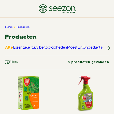
PULSE OF NATURE
Home
Producten
Producten
Alle
Essentiële tuin benodigdheden
Moestuin
Ongedierte in en
Filters
5
producten gevonden