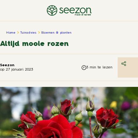
PULSE OF NATURE
Home
Tuinadvies
Bloemen & planten
Altijd mooie rozen
Seezon
3
min te lezen
op
27 januari 2023